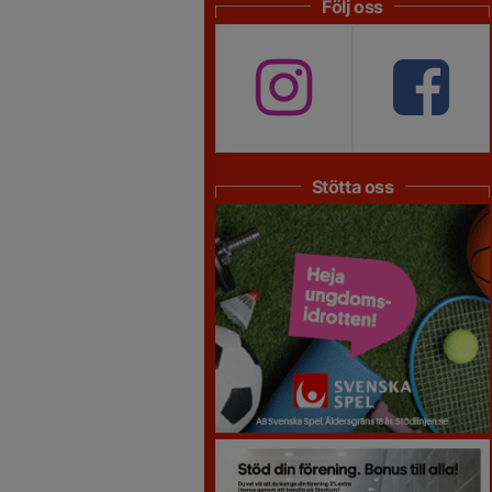
Följ oss
Stötta oss