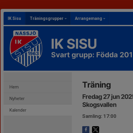
IK Sisu
Träningsgrupper
Arrangemang
IK SISU
Svart grupp: Födda 201
Träning
Hem
Fredag 27 jun 202
Nyheter
Skogsvallen
Kalender
Samling: 17:00