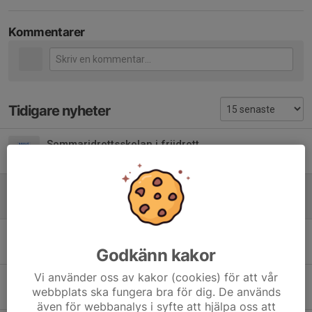
Kommentarer
Tidigare nyheter
Sommaridrottsskolan i friidrott
26 maj, 22:03
0
Påskpromenad
2 apr, 22:36
0
Årsmöte
Godkänn kakor
7 jan, 11:31
0
Vi använder oss av kakor (cookies) för att vår
Bragdpriset 2025
webbplats ska fungera bra för dig. De används
4 dec 2025
0
även för webbanalys i syfte att hjälpa oss att