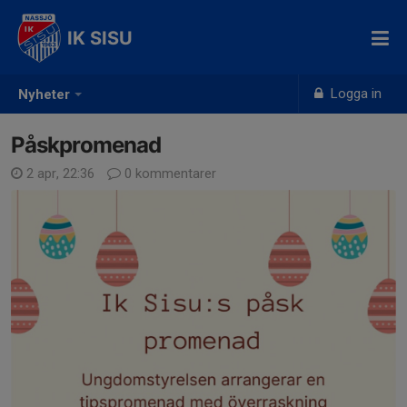
IK SISU
Logga in
Nyheter
Påskpromenad
2 apr, 22:36
0 kommentarer