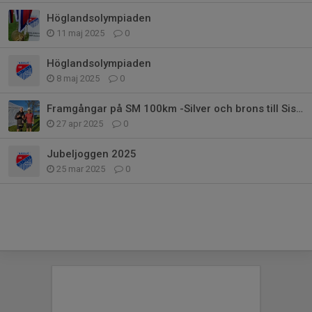
Höglandsolympiaden
11 maj 2025
0
Höglandsolympiaden
8 maj 2025
0
Framgångar på SM 100km -Silver och brons till Sisu!
27 apr 2025
0
Jubeljoggen 2025
25 mar 2025
0