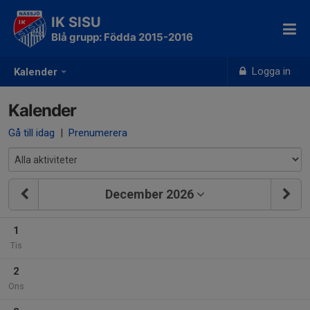
IK SISU
Blå grupp: Födda 2015-2016
Logga in
Kalender
Kalender
Gå till idag
|
Prenumerera
December 2026
1
Tis
2
Ons