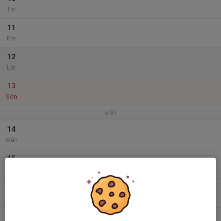
Tor
11
Fre
12
Lör
13
Sön
v.51
14
Mån
15
Tis
16
Ons
17