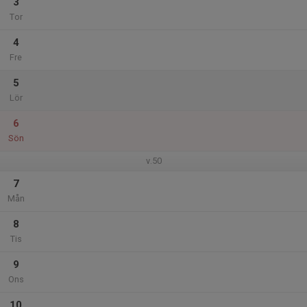
3
Tor
4
Fre
5
Lör
6
Sön
v.50
7
Mån
8
Tis
9
Ons
10