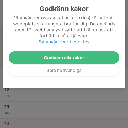
Tor
Godkänn kakor
18
Vi använder oss av kakor (cookies) för att vår
Fre
webbplats ska fungera bra för dig. De används
även för webbanalys i syfte att hjälpa oss att
19
förbättra våra tjänster.
Lör
Så använder vi cookies
20
Sön
Godkänn alla kakor
v.52
Bara nödvändiga
21
Mån
22
Tis
23
Ons
24