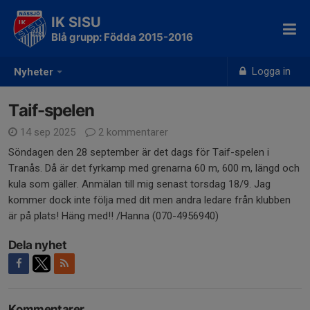
IK SISU
Blå grupp: Födda 2015-2016
Logga in
Nyheter
Taif-spelen
14 sep 2025
2 kommentarer
Söndagen den 28 september är det dags för Taif-spelen i
Tranås. Då är det fyrkamp med grenarna 60 m, 600 m, längd och
kula som gäller. Anmälan till mig senast torsdag 18/9. Jag
kommer dock inte följa med dit men andra ledare från klubben
är på plats! Häng med!! /Hanna (070-4956940)
Dela nyhet
Kommentarer