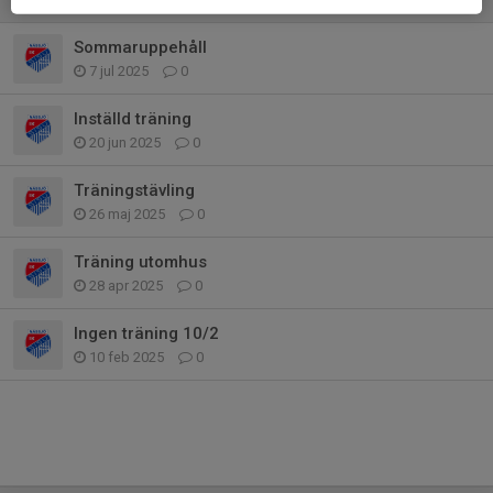
Sommaruppehåll
7 jul 2025
0
Inställd träning
20 jun 2025
0
Träningstävling
26 maj 2025
0
Träning utomhus
28 apr 2025
0
Ingen träning 10/2
10 feb 2025
0