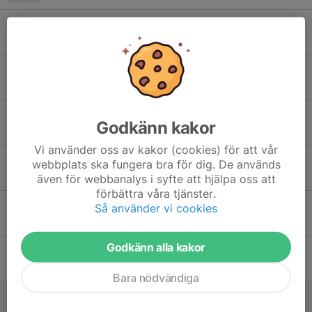
Utomhusträning
22 mar, 14:15
0
Inställd träning
9 feb, 12:53
0
Träningsuppehåll
Godkänn kakor
15 dec 2025
0
Vi använder oss av kakor (cookies) för att vår
Julskyltning
webbplats ska fungera bra för dig. De används
22 nov 2025
0
även för webbanalys i syfte att hjälpa oss att
förbättra våra tjänster.
Inomhusträning 25/26
Så använder vi cookies
30 sep 2025
0
Godkänn alla kakor
Träning i Lövhult
23 sep 2025
7
Bara nödvändiga
Taif-spelen
14 sep 2025
2