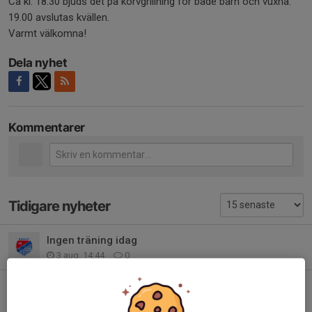
Ca kl. 18.30 bjuds det på korvgrillning för både barn och vuxna.
19.00 avslutas kvällen.
Varmt välkomna!
Dela nyhet
Kommentarer
Tidigare nyheter
Ingen träning idag
3 aug, 14:44
0
Ändrade träningstider och gemensamma träning v. 26–28
21 jun, 13:06
0