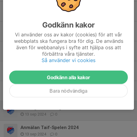
Välkomna till inomhussäsongen 2025/2026
27 sep 2025
0
Godkänn kakor
Höstsäsongen har dragit igång.
Vi använder oss av kakor (cookies) för att vår
18 aug 2025
0
webbplats ska fungera bra för dig. De används
även för webbanalys i syfte att hjälpa oss att
Sommaruppehåll
förbättra våra tjänster.
23 jun 2025
0
Så använder vi cookies
Utomhussäsongen börjar för Vit grupp
27 apr 2025
0
Godkänn alla kakor
Sista träningen
Bara nödvändiga
15 dec 2024
0
Säsongsavslutning i Lövhult
13 sep 2024
0
Anmälan Taif-Spelen 2024
13 sep 2024
0