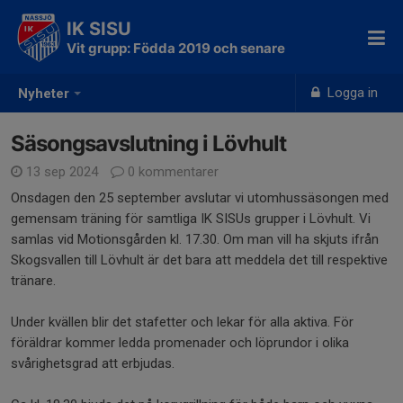
IK SISU
Vit grupp: Födda 2019 och senare
Logga in
Nyheter
Säsongsavslutning i Lövhult
13 sep 2024
0 kommentarer
Onsdagen den 25 september avslutar vi utomhussäsongen med
gemensam träning för samtliga IK SISUs grupper i Lövhult. Vi
samlas vid Motionsgården kl. 17.30. Om man vill ha skjuts ifrån
Skogsvallen till Lövhult är det bara att meddela det till respektive
tränare.
Under kvällen blir det stafetter och lekar för alla aktiva. För
föräldrar kommer ledda promenader och löprundor i olika
svårighetsgrad att erbjudas.