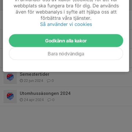
27 apr 2025
0
webbplats ska fungera bra för dig. De används
även för webbanalys i syfte att hjälpa oss att
Sista träningen
förbättra våra tjänster.
15 dec 2024
0
Så använder vi cookies
Säsongsavslutning i Lövhult
Godkänn alla kakor
13 sep 2024
0
Bara nödvändiga
Anmälan Taif-Spelen 2024
13 sep 2024
0
Semestertider
22 jun 2024
0
Utomhussäsongen 2024
24 apr 2024
0