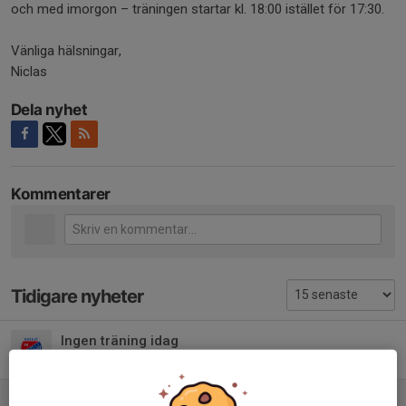
och med imorgon – träningen startar kl. 18:00 istället för 17:30.
Vänliga hälsningar,
Niclas
Dela nyhet
Kommentarer
Tidigare nyheter
Ingen träning idag
3 aug, 14:44
0
Ändrade träningstider och gemensamma träning v. 26–28