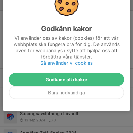
21 jun, 13:06
0
Välkomna till inomhussäsongen 2025/2026
27 sep 2025
0
Godkänn kakor
Höstsäsongen har dragit igång.
Vi använder oss av kakor (cookies) för att vår
18 aug 2025
0
webbplats ska fungera bra för dig. De används
även för webbanalys i syfte att hjälpa oss att
Sommaruppehåll
förbättra våra tjänster.
23 jun 2025
0
Så använder vi cookies
Utomhussäsongen börjar för Vit grupp
Godkänn alla kakor
27 apr 2025
0
Bara nödvändiga
Sista träningen
15 dec 2024
0
Säsongsavslutning i Lövhult
13 sep 2024
0
Anmälan Taif-Spelen 2024